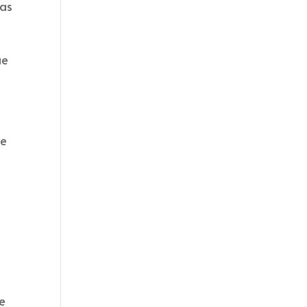
ñas
ue
se
e