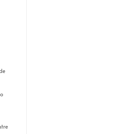
 de
 o
ntre